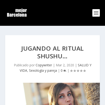
JUGANDO AL RITUAL
SHUSHU…
Publicado por
Copywriter
|
Mar 2, 2020
|
SALUD Y
VIDA
,
Sexología y pareja
|
0
|