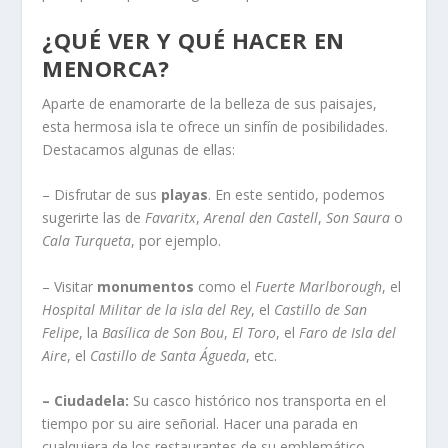
¿QUÉ VER Y QUÉ HACER EN
MENORCA?
Aparte de enamorarte de la belleza de sus paisajes,
esta hermosa isla te ofrece un sinfín de posibilidades.
Destacamos algunas de ellas:
– Disfrutar de sus
playas
. En este sentido, podemos
sugerirte las de
Favaritx
,
Arenal den Castell
,
Son Saura
o
Cala Turqueta
, por ejemplo.
– Visitar
monumentos
como el
Fuerte Marlborough
, el
Hospital Militar de la isla del Rey
, el
Castillo de San
Felipe
, la
Basílica de Son Bou
,
El Toro
, el
Faro de Isla del
Aire
, el
Castillo de Santa Águeda
, etc.
– Ciudadela:
Su casco histórico nos transporta en el
tiempo por su aire señorial. Hacer una parada en
cualquiera de los restaurantes de su emblemático