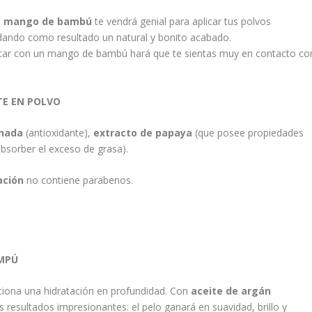
n
mango de bambú
te vendrá genial para aplicar tus polvos
 dando como resultado un natural y bonito acabado.
ntar con un mango de bambú hará que te sientas muy en contacto co
TE EN POLVO
nada
(antioxidante),
extracto de papaya
(que posee propiedades
bsorber el exceso de grasa).
ación
no contiene parabenos.
AMPÚ
iona una hidratación en profundidad. Con
aceite de argán
 resultados impresionantes: el pelo ganará en suavidad, brillo y