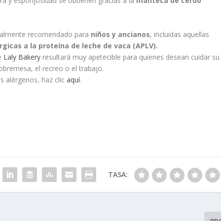
tura y esponjosidad se obtienen gracias a la
manteca de cerdo
ecialmente recomendado para
niños y ancianos
, incluidas aquellas
rgicas a la proteína de leche de vaca (APLV).
e
Laly Bakery
resultará muy apetecible para quienes desean cuidar su
obremesa, el recreo o el trabajo.
s alérgenos, haz clic
aquí
.
TASA: