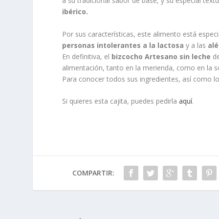
a su tradicional sabor de base, y su especial tex
ibérico.
Por sus características, este alimento está esp
personas intolerantes a la lactosa
y a las
alé
En definitiva, el
bizcocho Artesano sin leche
d
alimentación, tanto en la merienda, como en la s
Para conocer todos sus ingredientes, así como lo
Si quieres esta cajita, puedes pedirla
aquí
.
COMPARTIR: