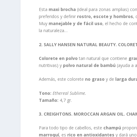
Esta
maxi brocha
(ideal para zonas amplias) co
preferidos y definir
rostro, escote y hombros
,
Muy
manejable y de fácil uso
, el hecho de co
la naturaleza…
2. SALLY HANSEN NATURAL BEAUTY. COLORE
Colorete en polvo
tan natural que contiene
gra
nutritivas) y
polvo natural de bambú
(ayuda a a
Además, este colorete
no graso
y de
larga dur
Tono:
Ethereal Sublime.
Tamaño:
4,7 gr.
3. CREIGHTONS. MOROCCAN ARGAN OIL. CH
Para todo tipo de cabellos, este
champú
proporc
marroquí
, es
rico en antioxidantes
y dará unos