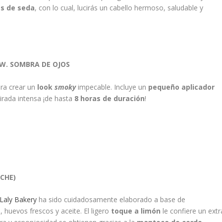
as de seda
, con lo cual, lucirás un cabello hermoso, saludable y
OW. SOMBRA DE OJOS
ara crear un
look
smoky
impecable. Incluye un
pequeño aplicador
irada intensa ¡de hasta
8 horas de duración
!
ECHE)
Laly Bakery
ha sido cuidadosamente elaborado a base de
 huevos frescos y aceite. El ligero
toque a limón
le confiere un extr