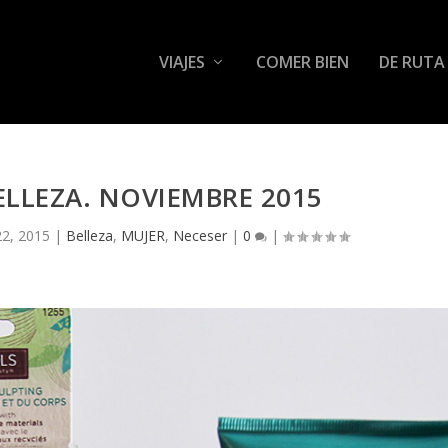
VIAJES
COMER BIEN
DE RUTA
BELLEZA. NOVIEMBRE 2015
2, 2015
|
Belleza
,
MUJER
,
Neceser
|
0
|