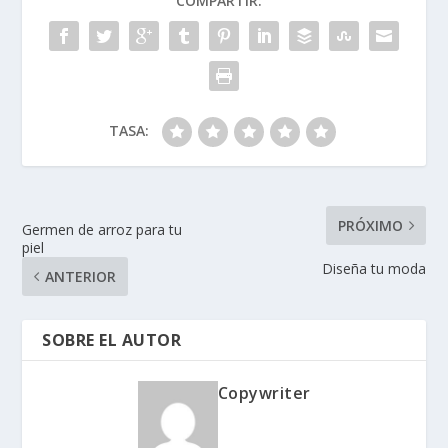
COMPARTIR:
TASA:
PRÓXIMO
Germen de arroz para tu
piel
Diseña tu moda
ANTERIOR
SOBRE EL AUTOR
Copywriter