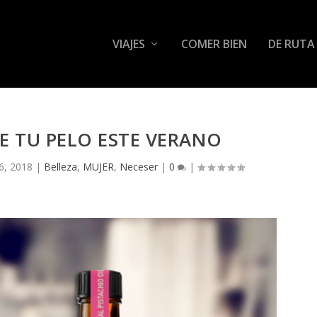
VIAJES
COMER BIEN
DE RUTA
E TU PELO ESTE VERANO
6, 2018
|
Belleza
,
MUJER
,
Neceser
|
0
|