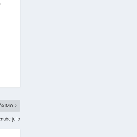
r
ÓXIMO
nube julio