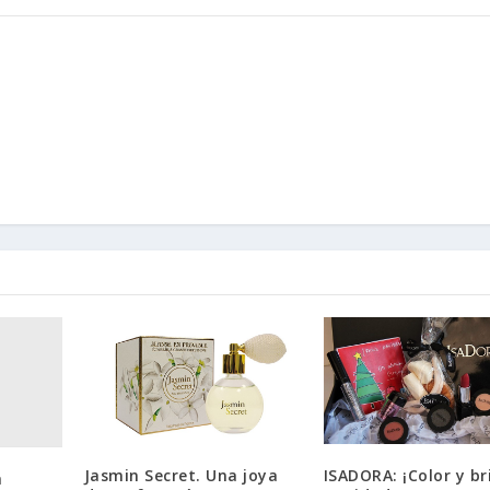
Jasmin Secret. Una joya
ISADORA: ¡Color y bri
a