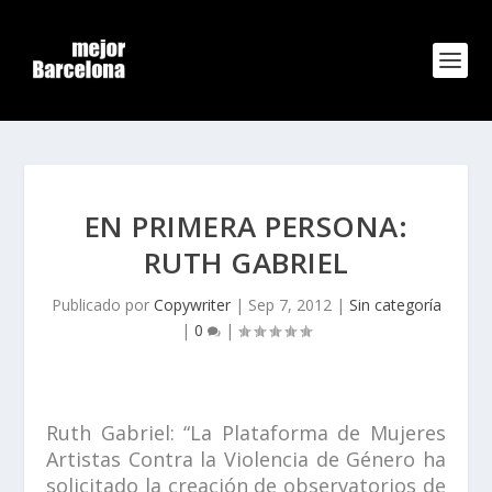
EN PRIMERA PERSONA:
RUTH GABRIEL
Publicado por
Copywriter
|
Sep 7, 2012
|
Sin categoría
|
0
|
Ruth Gabriel:
“La
Plataforma de Mujeres
Artistas Contra la Violencia de Género
ha
solicitado la creación de observatorios de