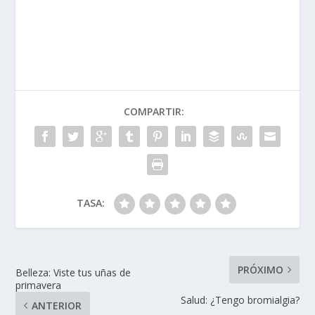
COMPARTIR:
TASA:
PRÓXIMO
Belleza: Viste tus uñas de
primavera
Salud: ¿Tengo fibromialgia?
ANTERIOR