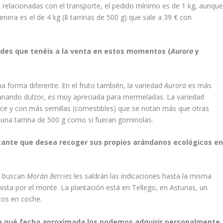
2 relacionadas con el transporte, el pedido mínimo es de 1 kg, aunqu
ra es el de 4 kg (8 tarrinas de 500 g) que sale a 39 € con
dades que tenéis a la venta en estos momentos (
Aurora
y
na forma diferente. En el fruto también, la variedad
Aurora
es más
anando dulzor, es muy apreciada para mermeladas. La variedad
e y con más semillas (comestibles) que se notan más que otras
 una tarrina de 500 g como si fueran gominolas.
itante que desea recoger sus propios arándanos ecológicos e
i buscan
Morán Berries
les saldrán las indicaciones hasta la misma
pista por el monte. La plantación está en Tellego, en Asturias, un
tos en coche.
ta qué fecha aproximada los podemos adquirir personalmente