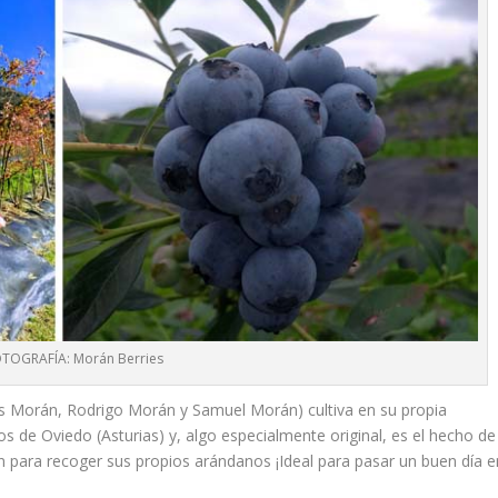
TOGRAFÍA: Morán Berries
s Morán, Rodrigo Morán y Samuel Morán) cultiva en su propia
os de Oviedo (Asturias) y, algo especialmente original, es el hecho de
ión para recoger sus propios arándanos ¡Ideal para pasar un buen día e