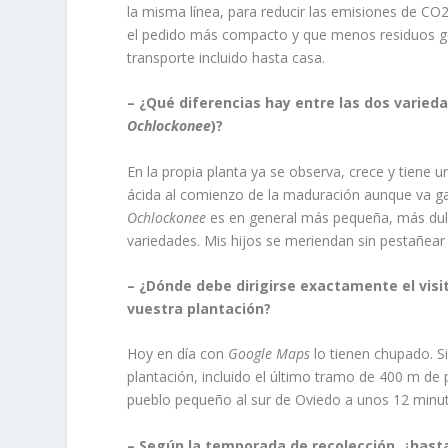
la misma línea, para reducir las emisiones de CO
el pedido más compacto y que menos residuos gene
transporte incluido hasta casa.
– ¿Qué diferencias hay entre las dos varie
Ochlockonee
)?
En la propia planta ya se observa, crece y tiene u
ácida al comienzo de la maduración aunque va g
Ochlockonee
es en general más pequeña, más dulc
variedades. Mis hijos se meriendan sin pestañear
– ¿Dónde debe dirigirse exactamente el vis
vuestra plantación?
Hoy en día con
Google Maps
lo tienen chupado. S
plantación, incluido el último tramo de 400 m de 
pueblo pequeño al sur de Oviedo a unos 12 minu
– Según la temporada de recolección, ¿has