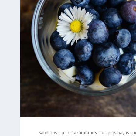
Sabemos que los
arándanos
son unas bayas q