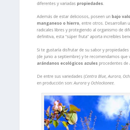
diferentes y variadas
propiedades
.
Además de estar deliciosos, poseen un
bajo valo
manganeso o hierro
, entre otros. Desarrollan
radicales libres y protegiendo al organismo de d
definitiva, esta “súper fruta” aporta increíbles ben
Si te gustaría disfrutar de su sabor y propiedad
(de junio a septiembre) y te recomendamos que v
arándanos ecológicos azules
procedentes de A
De entre sus variedades (
Centra Blue, Aurora, Och
en producción son:
Aurora
y
Ochlockonee
.