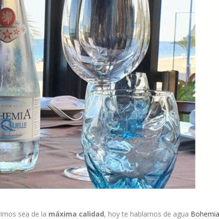
rimos sea de la
máxima calidad
, hoy te hablamos de agua
Bohemi