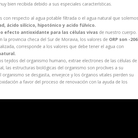
y bien recibida debido a sus especiales características.
les con respecto al agua potable filtrada o el agua natural que solemo
d, ácido silícico, hipotónico y acido fúlvico.
o efecto antioxidante para las células vivas
de nuestro cuerpo.
n la provincia checa del Sur de Moravia, los valores de
ORP son -206
alizada, corresponde a los valores que debe tener el agua con
atural.
os tejidos del organismo humano, extrae electrones de las células de
nal, las estructuras biológicas del organismo son proclives a su
el organismo se desgasta, envejece y los órganos vitales pierden su
e oxidación a favor del proceso de renovación con la ayuda de los