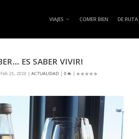
VIAJES
COMER BIEN
DE RUTA
BER… ES SABER VIVIR!
|
Feb 25, 2020
|
ACTUALIDAD
|
0
|