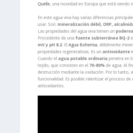
Quelle
, una novedad en Europa que está siendo mu
En este agua viva hay varias diferencias principa
usar. Son:
mineralización débil, ORP, alcalinida
Las propiedades del agua viva tienen un
poderos
Procedente de una
fuente subterránea BQ-2
e
mV y pH 8.2
. El
Agua Bohemia
, débilmente miner
propiedades regenerativas. Es un
antioxidante n
Cuando el
agua potable ordinaria
penetra en l
tejido, que consisten en el
70-80%
de agua. Al fi
destrucción mediante la oxidación. Por lo tanto, 
funcionalidad. Es posible ralentizar el proceso d
antioxidantes.