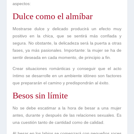
aspectos:
Dulce como el almíbar
Mostrarse
dulce
y
delicado
producirá un efecto muy
positivo en la chica, que se sentirá más
confiada
y
segura
. No obstante, la delicadeza será la puerta a otras
fases, ya más pasionales. Importante:
la
mujer
se
ha
de
sentir
deseada
en cada momento, de principio a fin.
Crear
situaciones
románticas
y conseguir que el acto
íntimo se desarrolle en un ambiente idóneo son factores
que prepararán el camino y predispondrán al éxito.
Besos sin límite
No se debe escatimar a la hora de besar a una mujer
antes
,
durante
y
después
de las relaciones sexuales. Es
una cuestión tanto de cantidad como de calidad.
Al besar en los labios se comenzará con pequeños roces