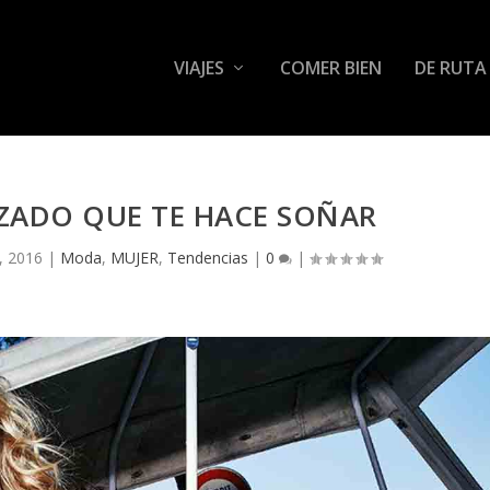
VIAJES
COMER BIEN
DE RUTA
LZADO QUE TE HACE SOÑAR
6, 2016
|
Moda
,
MUJER
,
Tendencias
|
0
|