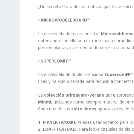
¿Un secreto? Uno de los motivos que hace único
• MICROWOBBLEBOARD™
La entresuela de triple densidad
Microwobbleb
obteniendo con ello una extraordinaria comodida
presión plantar, incrementando con ello la zona de
• SUPERCOMFF™
La entresuela de doble intensidad
SupercomFF™
finas y ha sido diseñada para reducir la concentrac
La
colección primavera-verano 2016
sorprende
Miami
, utilizando como siempre material de prim
Cada una de sus
siete líneas
aportan aires de fr
1. F-PACK (WORK).
Puedes usarlos tanto para l
2. LOAFF (CASUAL).
Para looks casuales de día 