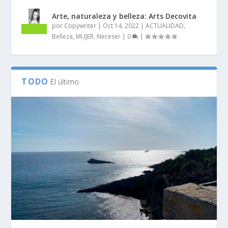
Arte, naturaleza y belleza: Arts Decovita
por
Copywriter
|
Oct 14, 2022
|
ACTUALIDAD
,
Belleza
,
MUJER
,
Neceser
|
0
|
TODO
El último