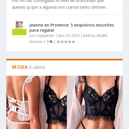
Por fin has conseguido el nivel de bronceado que
querías (y que a algunas nos cuesta tanto obtener...
Jeanne en Provence: 5 exquisitos estuches
para regalar
por
Copywriter
|
Nov 24, 2018
|
Belleza
,
MUJER
,
Neceser
|
0
|
MODA
El último