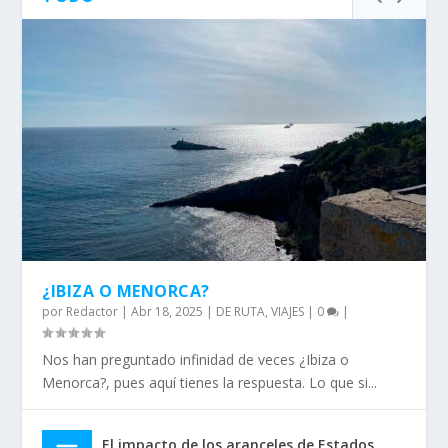
¿IBIZA O MENORCA?
por
Redactor
|
Abr 18, 2025
|
DE RUTA
,
VIAJES
|
0
|
Nos han preguntado infinidad de veces ¿Ibiza o
Menorca?, pues aquí tienes la respuesta. Lo que si...
El impacto de los aranceles de Estados