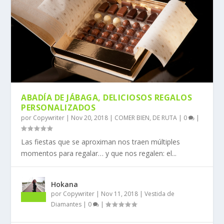
ABADÍA DE JÁBAGA, DELICIOSOS REGALOS
PERSONALIZADOS
por
Copywriter
|
Nov 20, 2018
|
COMER BIEN
,
DE RUTA
|
0
|
Las fiestas que se aproximan nos traen múltiples
momentos para regalar… y que nos regalen: el...
Hokana
por
Copywriter
|
Nov 11, 2018
|
Vestida de
Diamantes
|
0
|