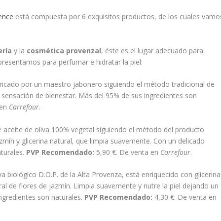
ence
está compuesta por 6 exquisitos productos, de los cuales vamo
ería
y la
cosmética provenzal
, éste es el lugar adecuado para
presentamos para perfumar e hidratar la piel:
ricado por un maestro jabonero siguiendo el método tradicional de
sensación de bienestar. Más del 95% de sus ingredientes son
 en
Carrefour
.
 aceite de oliva 100% vegetal siguiendo el método del producto
azmín y glicerina natural, que limpia suavemente. Con un delicado
turales.
PVP Recomendado:
5,90 €. De venta en
Carrefour
.
a biológico D.O.P. de la Alta Provenza, está enriquecido con glicerina
ral de flores de jazmín. Limpia suavemente y nutre la piel dejando un
ngredientes son naturales.
PVP Recomendado:
4,30 €. De venta en