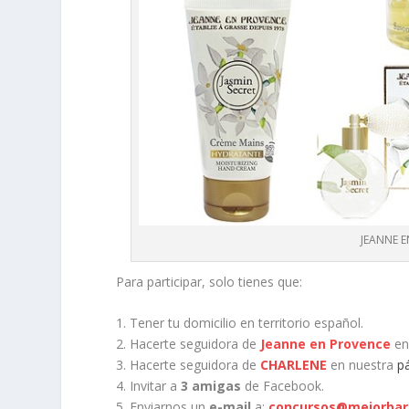
JEANNE E
Para participar, solo tienes que:
1. Tener tu domicilio en territorio español.
2. Hacerte seguidora de
Jeanne en Provence
en
3. Hacerte seguidora de
CHARLENE
en nuestra
p
4. Invitar a
3 amigas
de Facebook.
5. Enviarnos un
e-mail
a:
concursos@mejorbar