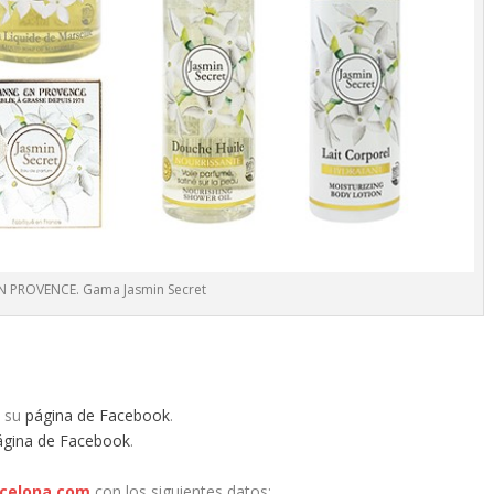
N PROVENCE. Gama Jasmin Secret
 su
página de Facebook
.
ágina de Facebook
.
celona.com
con los siguientes datos: