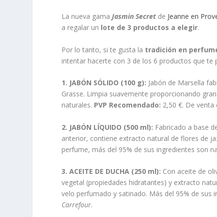
La nueva gama
Jasmin Secret
de
Jeanne en Prov
a regalar un
lote de 3 productos a elegir
.
Por lo tanto, si te gusta la
tradición en perfum
intentar hacerte con 3 de los 6 productos que te 
1. JABÓN SÓLIDO (100 g):
Jabón de Marsella fab
Grasse. Limpia suavemente proporcionando gran 
naturales.
PVP Recomendado:
2,50 €. De venta
2. JABÓN LÍQUIDO (500 ml):
Fabricado a base de
anterior, contiene extracto natural de flores de j
perfume, más del 95% de sus ingredientes son na
3. ACEITE DE DUCHA (250 ml):
Con aceite de oliv
vegetal (propiedades hidratantes) y extracto natu
velo perfumado y satinado. Más del 95% de sus i
Carrefour
.