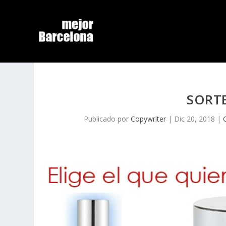
SORT
Publicado por
Copywriter
|
Dic 20, 2018
|