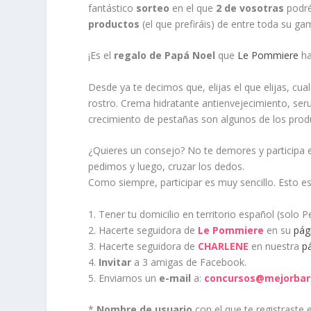
fantástico
sorteo
en el que
2 de vosotras
podré
productos
(el que prefiráis) de entre toda su g
¡Es el
regalo de Papá Noel
que
Le Pommiere
ha
Desde ya te decimos que, elijas el que elijas, cua
rostro. Crema hidratante antienvejecimiento, ser
crecimiento de pestañas son algunos de los produ
¿Quieres un consejo? No te demores y participa e
pedimos y luego, cruzar los dedos.
Como siempre, participar es muy sencillo. Esto es
1. Tener tu domicilio en territorio español (solo P
2. Hacerte seguidora de
Le Pommiere
en su
pág
3. Hacerte seguidora de
CHARLENE
en nuestra
p
4.
Invitar
a 3 amigas de Facebook.
5. Enviarnos un
e-mail
a:
concursos@mejorbar
*
Nombre de usuario
con el que te registraste