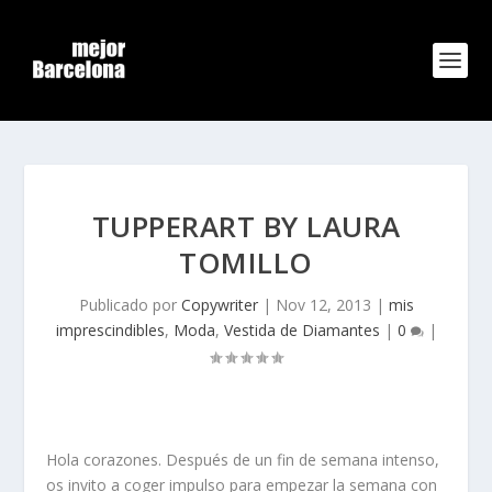
TUPPERART BY LAURA
TOMILLO
Publicado por
Copywriter
|
Nov 12, 2013
|
mis
imprescindibles
,
Moda
,
Vestida de Diamantes
|
0
|
Hola corazones. Después de un fin de semana intenso,
os invito a coger impulso para empezar la semana con