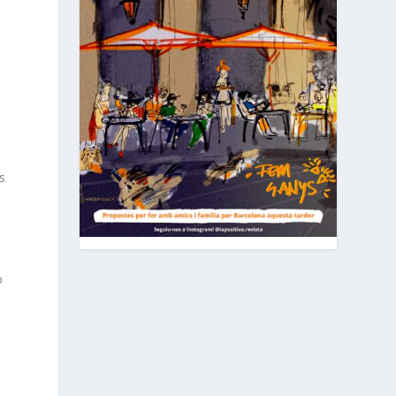
n
r
s
o