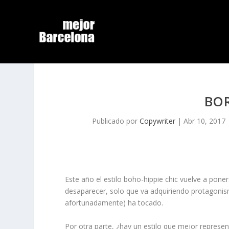
BO
Publicado por
Copywriter
|
Abr 10, 2017
Este año el
estilo boho-hippie chic
vuelve a poner
desaparecer, solo que va adquiriendo protagonis
afortunadamente) ha tocado.
Por otra parte, ¿hay un estilo que mejor represen