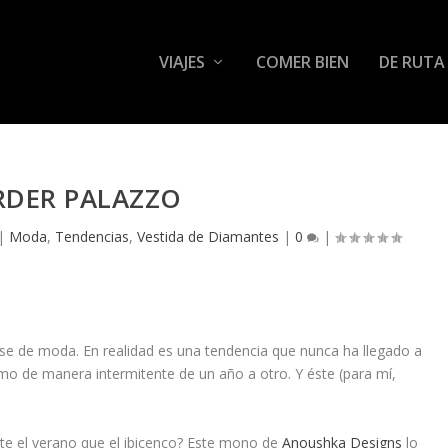
VIAJES
COMER BIEN
DE RUTA
RDER PALAZZO
|
Moda
,
Tendencias
,
Vestida de Diamantes
|
0
|
se de moda. En realidad es una tendencia que nunca ha llegado a
mo de manera intermitente de un año a otro. Y éste (para mí,
te el verano que el
ibicenco
? Este mono de
Anoushka Designs
lo