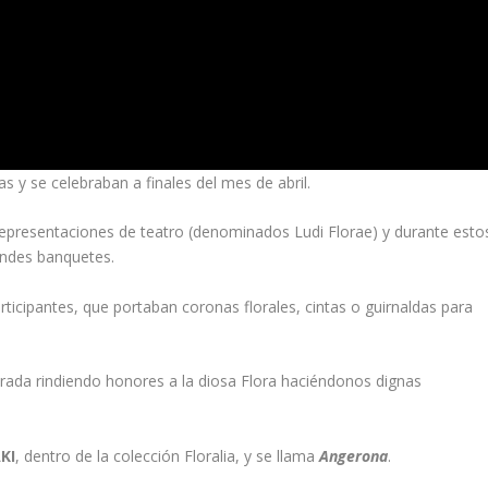
ias
y se celebraban a finales del mes de abril.
s representaciones de teatro (denominados
Ludi Florae
) y durante esto
randes banquetes.
articipantes, que portaban coronas florales, cintas o guirnaldas para
ada rindiendo honores a la diosa Flora haciéndonos dignas
AKI
, dentro de la colección
Floralia
, y se llama
Angerona
.