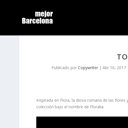
TO
Publicado por
Copywriter
|
Abr 16, 2017
Inspirada en
Flora
, la diosa romana de las flores 
colección bajo el nombre de
Floralia
.