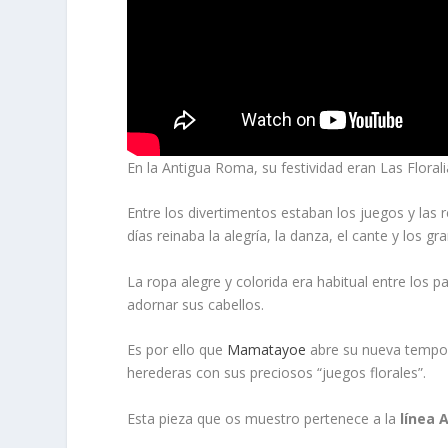
En la Antigua Roma, su festividad eran
Las Floral
Entre los divertimentos estaban los juegos y la
días reinaba la alegría, la danza, el cante y los g
La ropa alegre y colorida era habitual entre los p
adornar sus cabellos.
Es por ello que
Mamatayoe
abre su nueva tempor
herederas con sus preciosos “juegos florales”.
Esta pieza que os muestro pertenece a la
línea 