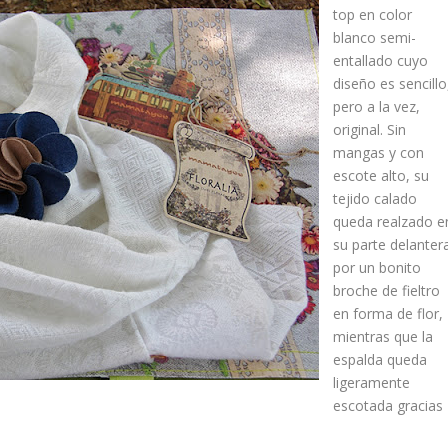
top
en color
blanco semi-
entallado cuyo
diseño es sencillo
pero a la vez,
original. Sin
mangas y con
escote alto, su
tejido calado
queda realzado e
su parte delanter
por un bonito
broche de fieltro
en forma de flor,
mientras que la
espalda queda
ligeramente
escotada gracias