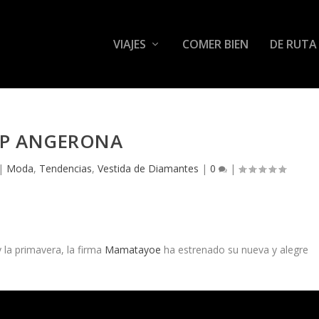
VIAJES
COMER BIEN
DE RUTA
P ANGERONA
|
Moda
,
Tendencias
,
Vestida de Diamantes
|
0
|
y la primavera, la firma
Mamatayoe
ha estrenado su nueva y alegre