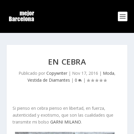
EN CEBRA
Publicado por
Copywriter
|
Nov 17, 2016
|
Moda
,
Vestida de Diamantes
|
0
|
Si pienso en cebra pienso en libertad, en fuerza,
autenticidad y exotismo, que son las cualidades que
transmite mi bolso
GARNI MILANO
.