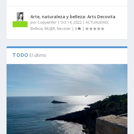
Arte, naturaleza y belleza: Arts Decovita
por
Copywriter
|
Oct 14, 2022
|
ACTUALIDAD
,
Belleza
,
MUJER
,
Neceser
|
0
|
TODO
El último