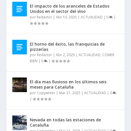
El impacto de los aranceles de Estados
Unidos en el sector del vino
por
Redactor
|
Abr 10, 2025
|
ACTUALIDAD
|
0
|
El horno del éxito, las franquicias de
pizzerías
por
Redactor
|
Abr 2, 2025
|
ACTUALIDAD
,
COMER
BIEN
|
0
|
El día mas lluvioso en los últimos seis
meses para Cataluña
por
Copywriter
|
Mar 21, 2025
|
ACTUALIDAD
|
0
|
Nevada en todas las estaciones de
Cataluña
por
Copywriter
|
Mar 11, 2025
|
ACTUALIDAD
|
0