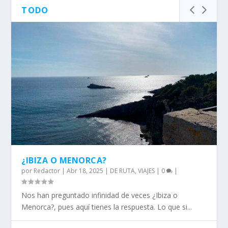
TODO
¿IBIZA O MENORCA?
por
Redactor
|
Abr 18, 2025
|
DE RUTA
,
VIAJES
|
0
|
Nos han preguntado infinidad de veces ¿Ibiza o
Menorca?, pues aquí tienes la respuesta. Lo que si...