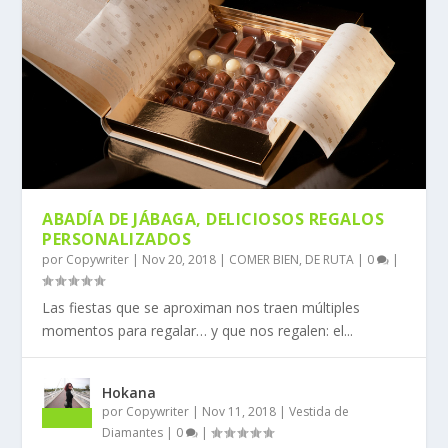
ABADÍA DE JÁBAGA, DELICIOSOS REGALOS
PERSONALIZADOS
por
Copywriter
|
Nov 20, 2018
|
COMER BIEN
,
DE RUTA
|
0
|
Las fiestas que se aproximan nos traen múltiples
momentos para regalar… y que nos regalen: el...
Hokana
por
Copywriter
|
Nov 11, 2018
|
Vestida de
Diamantes
|
0
|