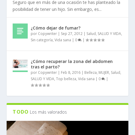
Seguro que en más de una ocasión te has planteado la
posibilidad de tener un hijo. Sin embargo, es...
¿Cómo dejar de fumar?
por
Copywriter
|
Sep 27, 2012
|
Salud
,
SALUD Y VIDA
,
Sin categoría
,
Vida sana
|
0
|
¿Cómo recuperar la zona del abdomen
tras el parto?
por
Copywriter
|
Feb 8, 2016
|
Belleza
,
MUJER
,
Salud
,
SALUD Y VIDA
,
Top belleza
,
Vida sana
|
0
|
TODO
Los más valorados