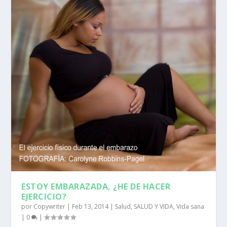
ESTOY EMBARAZADA, ¿HE DE HACER
EJERCICIO?
por
Copywriter
|
Feb 13, 2014
|
Salud
,
SALUD Y VIDA
,
Vida sana
|
0
|